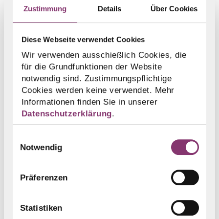
E-Mail
info@friedrich-engisch-
Zustimmung
Details
Über Cookies
stiftung.de
Diese Webseite verwendet Cookies
Dem Vorstand der Friedrich-
Wir verwenden ausschießlich Cookies, die
Engisch-Stiftung gehören Frank
für die Grundfunktionen der Website
notwendig sind. Zustimmungspflichtige
Barrois und Dr. Rainer Gantert an.
Cookies werden keine verwendet. Mehr
Informationen finden Sie in unserer
Bankverbindung:
Datenschutzerklärung
.
Sparkasse Freiburg-Nördlicher
Einwilligungsauswahl
Breisgau
Notwendig
SWIFT-BIC FRSPDE66XXX
Präferenzen
IBAN DE33 6805 0101 0002 0059
93
Statistiken